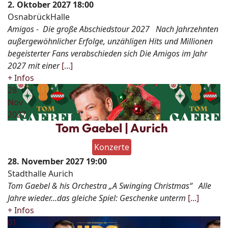
2. Oktober 2027
18:00
OsnabrückHalle
Amigos - Die große Abschiedstour 2027 Nach Jahrzehnten
außergewöhnlicher Erfolge, unzähligen Hits und Millionen
begeisterter Fans verabschieden sich Die Amigos im Jahr
2027 mit einer
[...]
+ Infos
28
Nov
2027
Tom Gaebel | Aurich
Konzerte
28. November 2027
19:00
Stadthalle Aurich
Tom Gaebel & his Orchestra „A Swinging Christmas“ Alle
Jahre wieder…das gleiche Spiel: Geschenke unterm
[...]
+ Infos
01