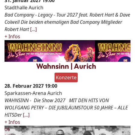
31. Januar 2027
19:00
Stadthalle Aurich
Bad Company - Legacy - Tour 2027 feat. Robert Hart & Dave
Colwell Die beiden ehemaligen Bad Company Mitglieder
Robert Hart
[...]
+ Infos
28
Feb
2027
Wahnsinn | Aurich
Konzerte
28. Februar 2027
19:00
Sparkassen-Arena Aurich
WAHNSINN - Die Show 2027 MIT DEN HITS VON
WOLFGANG PETRY – DIE JUBILÄUMSTOUR 50 JAHRE – ALLE
HITSDer
[...]
+ Infos
06