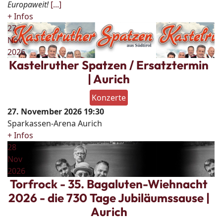
Europaweit!
[...]
+ Infos
27
Nov
2026
Kastelruther Spatzen / Ersatztermin
| Aurich
Konzerte
27. November 2026
19:30
Sparkassen-Arena Aurich
+ Infos
28
Nov
2026
Torfrock - 35. Bagaluten-Wiehnacht
2026 - die 730 Tage Jubiläumssause |
Aurich