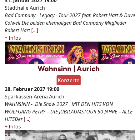
31. Januar 2027
19:00
Stadthalle Aurich
Bad Company - Legacy - Tour 2027 feat. Robert Hart & Dave
Colwell Die beiden ehemaligen Bad Company Mitglieder
Robert Hart
[...]
+ Infos
28
Feb
2027
Wahnsinn | Aurich
Konzerte
28. Februar 2027
19:00
Sparkassen-Arena Aurich
WAHNSINN - Die Show 2027 MIT DEN HITS VON
WOLFGANG PETRY – DIE JUBILÄUMSTOUR 50 JAHRE – ALLE
HITSDer
[...]
+ Infos
06