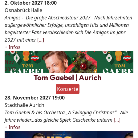
2. Oktober 2027
18:00
OsnabrückHalle
Amigos - Die große Abschiedstour 2027 Nach Jahrzehnten
außergewöhnlicher Erfolge, unzähligen Hits und Millionen
begeisterter Fans verabschieden sich Die Amigos im Jahr
2027 mit einer
[...]
+ Infos
28
Nov
2027
Tom Gaebel | Aurich
Konzerte
28. November 2027
19:00
Stadthalle Aurich
Tom Gaebel & his Orchestra „A Swinging Christmas“ Alle
Jahre wieder…das gleiche Spiel: Geschenke unterm
[...]
+ Infos
01