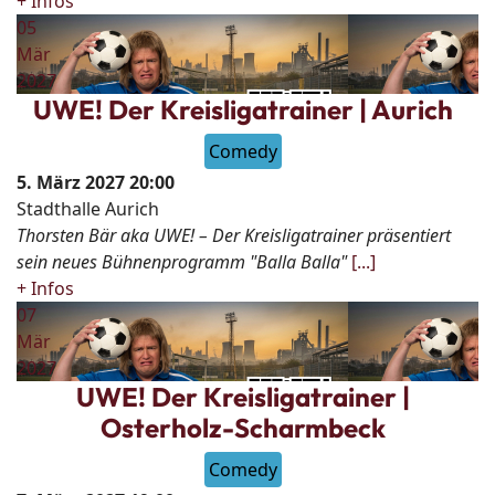
+ Infos
05
Mär
2027
UWE! Der Kreisligatrainer | Aurich
Comedy
5. März 2027
20:00
Stadthalle Aurich
Thorsten Bär aka UWE! – Der Kreisligatrainer präsentiert
sein neues Bühnenprogramm "Balla Balla"
[...]
+ Infos
07
Mär
2027
UWE! Der Kreisligatrainer |
Osterholz-Scharmbeck
Comedy