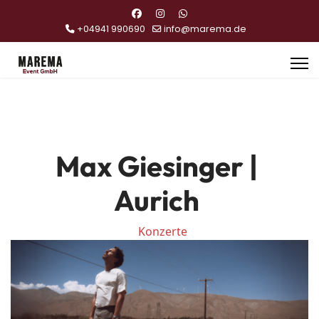
+04941 990690
info@marema.de
Max Giesinger |
Aurich
Konzerte