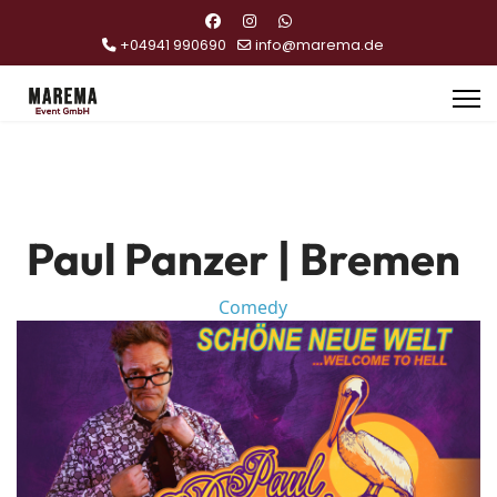
+04941 990690
info@marema.de
Paul Panzer | Bremen
Comedy