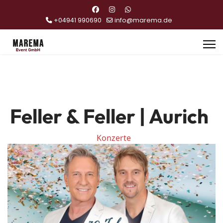
+04941 990690
info@marema.de
Feller & Feller | Aurich
Konzerte